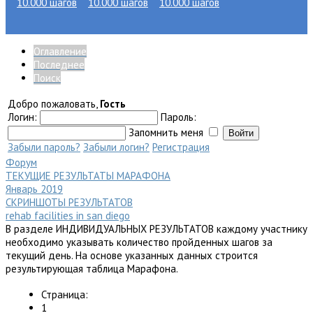
Оглавление
Последнее
Главная
Поиск
Добро пожаловать,
Гость
Логин:
Пароль:
Запомнить меня
Блог
Забыли пароль?
Забыли логин?
Регистрация
Форум
ТЕКУЩИЕ РЕЗУЛЬТАТЫ МАРАФОНА
Январь 2019
Форум
СКРИНШОТЫ РЕЗУЛЬТАТОВ
rehab facilities in san diego
В разделе ИНДИВИДУАЛЬНЫХ РЕЗУЛЬТАТОВ каждому участнику
необходимо указывать количество пройденных шагов за
текущий день. На основе указанных данных строится
Полезные ресурсы
результирующая таблица Марафона.
Страница:
1