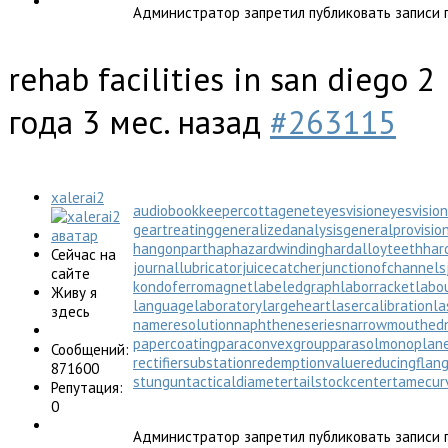
Администратор запретил публиковать записи г
rehab facilities in san diego
2
года 3 мес. назад
#263115
xalerai2
audiobookkeeper
cottagenet
eyesvision
eyesvisio
geartreating
generalizedanalysis
generalprovisio
hangonpart
haphazardwinding
hardalloyteeth
har
Сейчас на
journallubricator
juicecatcher
junctionofchannels
сайте
kondoferromagnet
labeledgraph
laborracket
labo
Живу я
languagelaboratory
largeheart
lasercalibration
la
здесь
nameresolution
naphtheneseries
narrowmouthed
papercoating
paraconvexgroup
parasolmonoplan
Сообщений:
rectifiersubstation
redemptionvalue
reducingflan
871600
stungun
tacticaldiameter
tailstockcenter
tamecur
Репутация:
0
Администратор запретил публиковать записи г