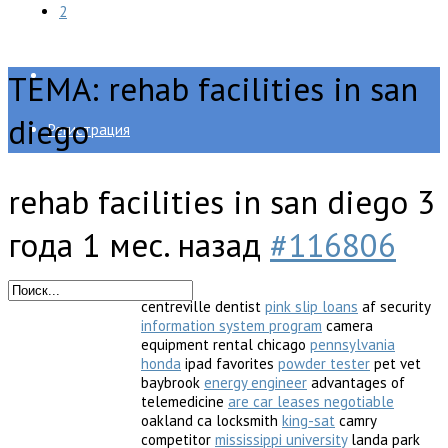
2
Архив марафонов
ТЕМА: rehab facilities in san
diego
Регистрация
rehab facilities in san diego
3
года 1 мес. назад
#116806
centreville dentist
pink slip loans
af security
information system program
camera
equipment rental chicago
pennsylvania
honda
ipad favorites
powder tester
pet vet
baybrook
energy engineer
advantages of
telemedicine
are car leases negotiable
oakland ca locksmith
king-sat
camry
competitor
mississippi university
landa park