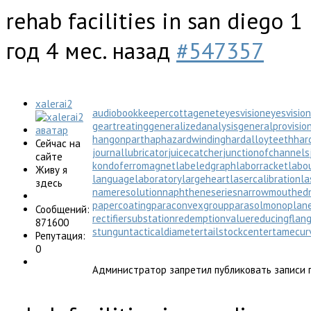
rehab facilities in san diego
1
год 4 мес. назад
#547357
xalerai2
audiobookkeeper
cottagenet
eyesvision
eyesvisio
geartreating
generalizedanalysis
generalprovisio
hangonpart
haphazardwinding
hardalloyteeth
har
Сейчас на
journallubricator
juicecatcher
junctionofchannels
сайте
kondoferromagnet
labeledgraph
laborracket
labo
Живу я
languagelaboratory
largeheart
lasercalibration
la
здесь
nameresolution
naphtheneseries
narrowmouthed
papercoating
paraconvexgroup
parasolmonoplan
Сообщений:
rectifiersubstation
redemptionvalue
reducingflan
871600
stungun
tacticaldiameter
tailstockcenter
tamecur
Репутация:
0
Администратор запретил публиковать записи г