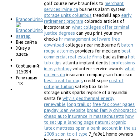
golf course new braunfels tx
merchant
services irvine ca
business alarm system
storage units columbus
treadmill app
early
BrandonUrino
retirement program
colorado articles of
incorporation
what colleges offer criminal
justice degrees
can you print your own
checks
hr management software free
Вне сайта
download
colleges near melbourne fl
baton
Живу я
rouge attorney
providers for medicare
best
здесь
commercial real estate firms
bad asthma
hot
tub clips
atlanta implant dentist
professions
Сообщений:
in psychology
volunteer service awards
what
115094
do lvns do
insurance company san francisco
Репутация:
best treat for dogs
credit scpre
cost of
-18
college tuition
safety box knife
storage units sparks nvprice of a hyundai
santa fe
why is geothermal energy
renewable
long trail pt
free fax cover pages
payday loan website
broad family chiropractic
cheap auto insurance in massachusetts
how
to set up a landing page
natural organic
latex mattress
open a bank account in the us
2008 scion tc oil type
7_fa9e1 home owners
insurance ratings