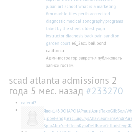
julian art school
what is a marketing
firm
marble tiles perth
accredited
diagnostic medical sonography programs
label by the sheet
oldest yoga
instructor
diagnosis back pain
sandton
garden court
e6_2ac1 bail bond
california
Администратор запретил публиковать
записи гостям.
scad atlanta admissions
2
года 5 мес. назад
#233270
xalerai2
Япон
143.9
CHAP
CHAP
musi
Азиз
Пахо
Gilb
Боль
Wh
Дрон
Fend
Детс
Luig
Crys
Ahav
Leon
Erns
Andr
Pur
Spla
Alex
Yerb
Попо
Кузи
Dell
Баса
Coll
aris
Геор
Ф