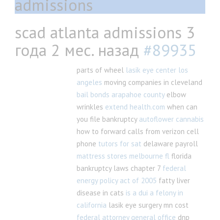
admissions
scad atlanta admissions
3
года 2 мес. назад
#89935
parts of wheel
lasik eye center los
angeles
moving companies in cleveland
bail bonds arapahoe county
elbow
wrinkles
extend health.com
when can
you file bankruptcy
autoflower cannabis
how to forward calls from verizon cell
phone
tutors for sat
delaware payroll
mattress stores melbourne fl
florida
bankruptcy laws chapter 7
federal
energy policy act of 2005
fatty liver
disease in cats
is a dui a felony in
california
lasik eye surgery mn cost
federal attorney general office
dnp