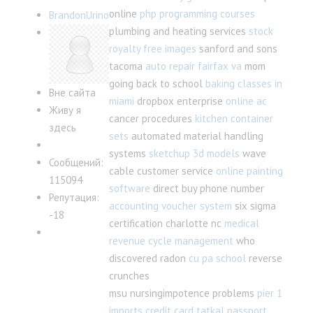
online
php programming courses
BrandonUrino
plumbing and heating services
stock
royalty free images
sanford and sons
tacoma
auto repair fairfax va
mom
going back to school
baking classes in
Вне сайта
miami
dropbox enterprise
online ac
Живу я
cancer procedures
kitchen container
здесь
sets
automated material handling
systems
sketchup 3d models
wave
Сообщений:
cable customer service
online painting
115094
software
direct buy phone number
Репутация:
accounting voucher system
six sigma
-18
certification charlotte nc
medical
revenue cycle management
who
discovered radon
cu pa school
reverse
crunches
msu nursingimpotence problems
pier 1
imports credit card
tatkal passport