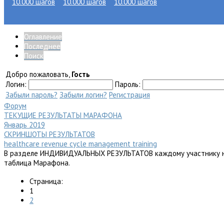
Оглавление
Последнее
Главная
Поиск
Добро пожаловать,
Гость
Логин:
Пароль:
Забыли пароль?
Забыли логин?
Регистрация
Блог
Форум
ТЕКУЩИЕ РЕЗУЛЬТАТЫ МАРАФОНА
Январь 2019
СКРИНШОТЫ РЕЗУЛЬТАТОВ
healthcare revenue cycle management training
Форум
В разделе ИНДИВИДУАЛЬНЫХ РЕЗУЛЬТАТОВ каждому участнику не
таблица Марафона.
Страница:
Полезные ресурсы
1
2