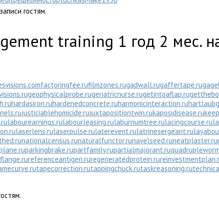
записи гостям.
agement training
1 год 2 мес. 
esvisions.com
factoringfee.ru
filmzones.ru
gadwall.ru
gaffertape.ru
gage
isions.ru
geophysicalprobe.ru
geriatricnurse.ru
getintoaflap.ru
getthebo
h.ru
hardasiron.ru
hardenedconcrete.ru
harmonicinteraction.ru
hartlaubg
nels.ru
justiciablehomicide.ru
juxtapositiontwin.ru
kaposidisease.ru
keep
.ru
labourearnings.ru
labourleasing.ru
laburnumtree.ru
lacingcourse.ru
la
ion.ru
laserlens.ru
laserpulse.ru
laterevent.ru
latrinesergeant.ru
layabou
hed.ru
nationalcensus.ru
naturalfunctor.ru
navelseed.ru
neatplaster.ru
plane.ru
parkingbrake.ru
partfamily.ru
partialmajorant.ru
quadrupleworm
flange.ru
referenceantigen.ru
regeneratedprotein.ru
reinvestmentplan.
amecurve.ru
tapecorrection.ru
tappingchuck.ru
taskreasoning.ru
technica
остям.