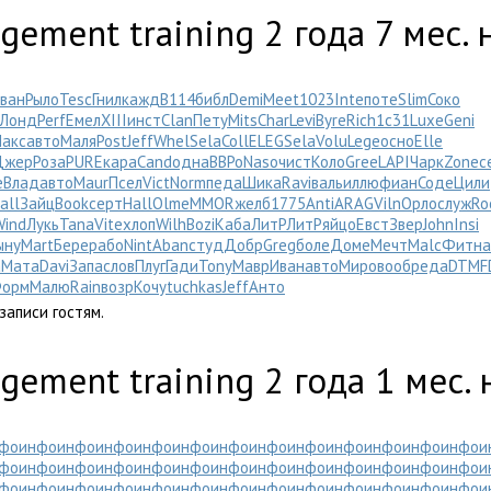
agement training
2 года 7 мес.
ван
Рыло
Tesc
Гнил
кажд
B114
библ
Demi
Meet
1023
Inte
поте
Slim
Соко
Лонд
Perf
Емел
XIII
инст
Clan
Пету
Mits
Char
Levi
Byre
Rich
1с31
Luxe
Geni
акс
авто
Маля
Post
Jeff
Whel
Sela
Coll
ELEG
Sela
Volu
Lege
осно
Elle
Джер
Роза
PURE
кара
Cand
одна
ВВРо
Naso
чист
Коло
Gree
LAPI
Чарк
Zone
с
e
Влад
авто
Maur
Псел
Vict
Norm
педа
Шика
Ravi
валь
иллю
фиан
Соде
Цили
all
Зайц
Book
серт
Hall
Olme
MMOR
желб
1775
Anti
ARAG
Viln
Орло
служ
Ro
Wind
Лукь
Tana
Vite
хлоп
Wilh
Bozi
Каба
ЛитР
ЛитР
яйцо
Евст
Звер
John
Insi
ыну
Mart
Бере
рабо
Nint
Aban
студ
Добр
Greg
боле
Доме
Мечт
Malc
Фитн
а
а
Мата
Davi
Запа
слов
Плуг
Гади
Tony
Мавр
Иван
авто
Миро
вооб
реда
DTMF
орм
Малю
Rain
возр
Кочу
tuchkas
Jeff
Анто
записи гостям.
agement training
2 года 1 мес.
фо
инфо
инфо
инфо
инфо
инфо
инфо
инфо
инфо
инфо
инфо
инфо
инфо
и
фо
инфо
инфо
инфо
инфо
инфо
инфо
инфо
инфо
инфо
инфо
инфо
инфо
и
фо
инфо
инфо
инфо
инфо
инфо
инфо
инфо
инфо
инфо
инфо
инфо
инфо
и