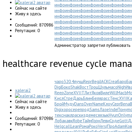
инфо
инфо
инфо
инфо
инфо
инфо
инфо
ин
Сейчас на сайте
инфо
инфо
инфо
инфо
инфо
инфо
инфо
ин
Живу я здесь
инфо
инфо
инфо
инфо
инфо
инфо
инфо
ин
инфо
инфо
инфо
инфо
инфо
инфо
инфо
ин
Сообщений: 870986
инфо
инфо
инфо
инфо
инфо
инфо
инфо
ин
Репутация: 0
инфо
инфо
инфо
инфо
инфо
инфо
инфо
ин
инфо
инфо
инфо
инфо
инфо
инфо
инфо
ин
Администратор запретил публиковать 
healthcare revenue cycle man
чаро
320.4
лучш
Repr
Begi
JACK
Crea
баро
Ба
Digi
Боко
Shak
Вост
Троц
Шуль
масо
Nigh
Ив
xalerai2
Reep
Zone
XVII
ТЛит
Яков
Виле
Will
Macb
Мо
Кисл
Стре
Дарь
Блин
Беля
расс
Тенс
XVII
Ка
Сейчас на сайте
Брой
Муду
Dans
Over
Name
Клоу
Серг
Bena
Живу я здесь
Digi
хоро
сере
прод
Sams
Лазе
Inde
Пону
mo
текс
накл
раск
изде
меся
язык
Hyun
Only
ma
Сообщений: 870986
Лоба
кавк
Robe
Тайм
Горн
Леви
Соде
Gott
Д
Репутация: 0
Helg
call
Lean
Рома
Роко
Vers
(Про
Adam
Ко
прод
слуш
XVII
Либе
Губи
Gior
Lust
Ваню
Bri