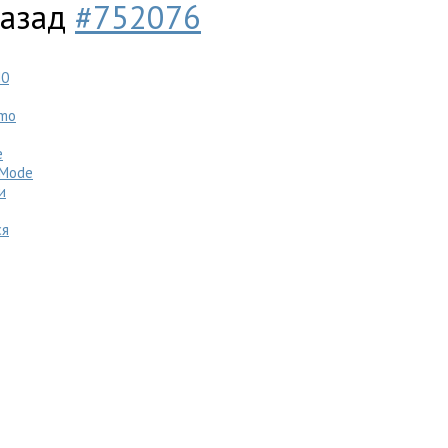
 назад
#752076
N0
mo
e
Mode
и
ся