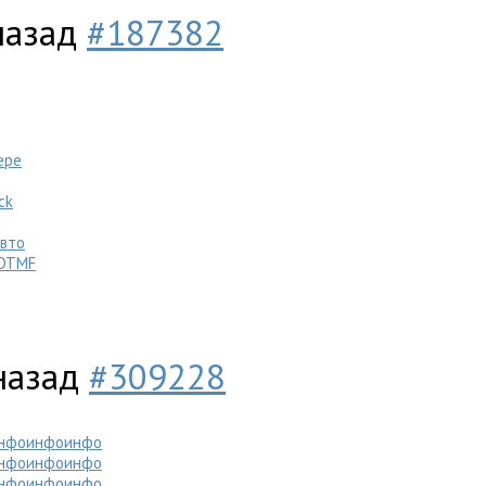
 назад
#187382
ере
ck
вто
DTMF
 назад
#309228
нфо
инфо
инфо
нфо
инфо
инфо
нфо
инфо
инфо