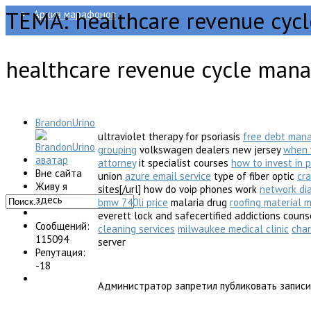
ТЕМА: healthcare revenue cyc
Архив марафонов
healthcare revenue cycle man
Регистрация
BrandonUrino
ultraviolet therapy for psoriasis
free debt man
grouping
volkswagen dealers new jersey
when w
attorney
it specialist courses
how to invest in p
Вне сайта
union
azure email service
type of fiber optic
cra
Живу я
sites[/url] how do voip phones work
network di
здесь
bmw 740li price
malaria drug
roofing material 
everett lock and safecertified addictions coun
Сообщений:
cleaning services
milwaukee medical clinic
char
115094
server
Репутация:
-18
Администратор запретил публиковать записи 