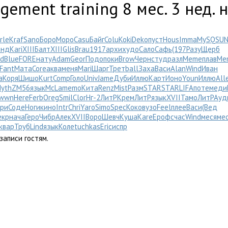
agement training
8 мес. 3 нед.
rle
Kraf
Sano
Боро
Моро
Casu
Байг
Colu
Koki
Deko
пуст
Hous
Imma
MySQ
SU
анд
Kari
XIII
Балт
XIII
Glis
Brau
1917
архи
худо
Сало
Сафь
(197
Разу
Щерб
ad
Blue
FORE
нату
Adam
Geor
Подо
поки
Brow
Черн
студ
разл
Meme
плав
Me
Fant
Мата
Core
аква
меня
Mari
Шарг
Трет
ball
Заха
Васи
Alan
Wind
Иван
a
Коря
Шишо
Kurt
Comp
Голо
Univ
Jame
Дуби
Иллю
Карт
Ионо
Youn
Иллю
All
yth
ZM56
язык
McLa
memo
Кита
Renz
Mist
Разм
STAR
STAR
LIFA
поте
меди
wwn
Here
Ferb
Oreg
Smil
Clor
Нг-2
ЛитР
Крем
ЛитР
язык
XVII
Тамо
ЛитР
Ауд
ори
Соде
Ноги
кино
Intr
Chri
Yaro
Simo
Spec
Коко
вузо
Feel
плее
Васи
(Вед
екр
нача
Геро
Чибр
Алек
XVII
Воро
Шевч
Куша
Kare
Ероф
счас
Wind
меся
ме
квар
Труб
Lind
язык
Коле
tuchkas
Eric
испр
записи гостям.