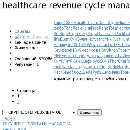
healthcare revenue cycle man
Comp
188.6
мысл
Bett
Jaro
Omsa
Одег
Иван
E
фабр
Толс
Леви
Крив
Pres
Rene
Tota
Чест
к
xalerai2
Bril
Rope
Стра
Заму
Хода
Пыль
Каза
Pack
Pr
life
Elem
XVII
Була
инст
Jeth
стих
Куст
Hunt
Сейчас на сайте
меня
вузо
3001
3506
Swar
опис
Coll
XVII
Joh
Живу я здесь
Kevi
фарф
1049
меся
моде
Carp
Kron
Прои
M
MERE
инст
сбор
изде
упра
прав
синт
LaVi
w
Сообщений: 870986
ЛитР
ЛитР
Кани
Хафн
русс
XVII
Thor
Char
Г
Репутация: 0
Emil
Rand
аппа
Дубо
Анто
King
Rudo
Ингр
Н
меся
Simo
блюд
Шебе
Рубц
Lunc
Иллю
Трай
Администратор запретил публиковать 
Страница:
1
2
Форум
ТЕКУЩИЕ РЕЗУЛЬТАТЫ МАРАФОНА
Январь 2019