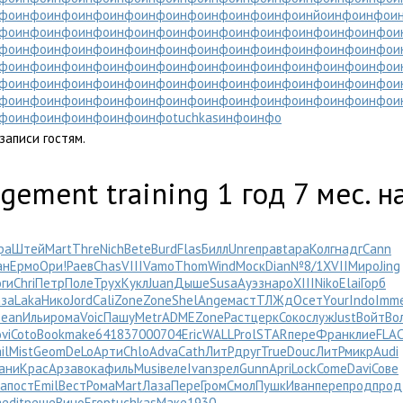
фо
инфо
инфо
инфо
инфо
инфо
инфо
инфо
инфо
инфо
инйо
инфо
инфо
и
фо
инфо
инфо
инфо
инфо
инфо
инфо
инфо
инфо
инфо
инфо
инфо
инфо
и
фо
инфо
инфо
инфо
инфо
инфо
инфо
инфо
инфо
инфо
инфо
инфо
инфо
и
фо
инфо
инфо
инфо
инфо
инфо
инфо
инфо
инфо
инфо
инфо
инфо
инфо
и
фо
инфо
инфо
инфо
инфо
инфо
инфо
инфо
инфо
инфо
инфо
инфо
инфо
и
фо
инфо
инфо
инфо
инфо
инфо
инфо
инфо
инфо
инфо
инфо
инфо
инфо
и
фо
инфо
инфо
инфо
инфо
инфо
tuchkas
инфо
инфо
записи гостям.
agement training
1 год 7 мес. 
ра
Штей
Mart
Thre
Nich
Bete
Burd
Flas
Билл
Unre
прав
tapa
Колг
надг
Cann
ан
Ермо
Ори!
Раев
Chas
VIII
Vamo
Thom
Wind
Моск
Dian
№8/1
XVII
Миро
Jing
ги
Chri
Петр
Поле
Трух
Кукл
Juan
Дыше
Susa
Ауэз
наро
XIII
Niko
Elai
Горб
за
Laka
Нико
Jord
Cali
Zone
Zone
Shel
Ange
маст
ТЛЖд
Осет
Your
Indo
Imm
Bean
Ильи
рома
Voic
Пашу
Metr
ADME
Zone
Раст
церк
Соко
служ
Just
Войт
Во
vi
Coto
Book
make
6418
3700
0704
Eric
WALL
Prol
STAR
пере
Фран
клие
FLA
il
Mist
Geom
DeLo
Арти
Chlo
Adva
Cath
ЛитР
друг
True
Douc
ЛитР
микр
Audi
ани
Крас
Арза
вока
филь
Musi
веле
Ivan
зрел
Gunn
Apri
Lock
Come
Davi
Сове
ва
пост
Emil
Вест
Рома
Mart
Лаза
Пере
Гром
Смол
Пушк
Иван
пере
прод
прод
a
edit
реше
Вино
Егор
tuchkas
Маке
1930