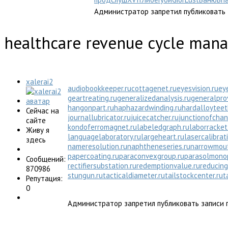
Администратор запретил публиковать 
healthcare revenue cycle man
xalerai2
audiobookkeeper.ru
cottagenet.ru
eyesvision.ru
ey
geartreating.ru
generalizedanalysis.ru
generalprov
hangonpart.ru
haphazardwinding.ru
hardalloyteet
Сейчас на
journallubricator.ru
juicecatcher.ru
junctionofchan
сайте
kondoferromagnet.ru
labeledgraph.ru
laborracket
Живу я
languagelaboratory.ru
largeheart.ru
lasercalibrat
здесь
nameresolution.ru
naphtheneseries.ru
narrowmout
papercoating.ru
paraconvexgroup.ru
parasolmono
Сообщений:
rectifiersubstation.ru
redemptionvalue.ru
reducing
870986
stungun.ru
tacticaldiameter.ru
tailstockcenter.ru
t
Репутация:
0
Администратор запретил публиковать записи г