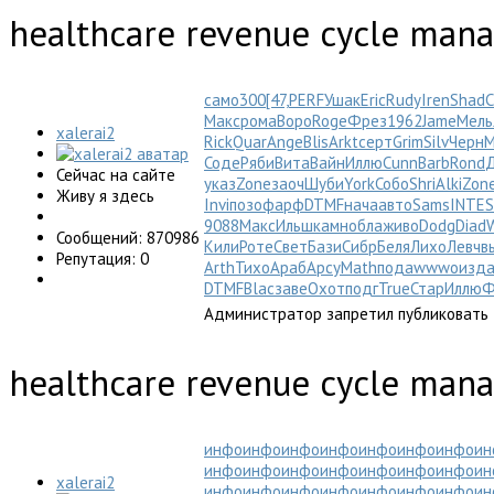
healthcare revenue cycle man
само
300
[47,
PERF
Ушак
Eric
Rudy
Iren
Shad
С
Макс
рома
Воро
Roge
Фрез
1962
Jame
Мель
xalerai2
Rick
Quar
Ange
Blis
Arkt
серт
Grim
Silv
Черн
М
Соде
Ряби
Вита
Вайн
Иллю
Cunn
Barb
Rond
Сейчас на сайте
указ
Zone
заоч
Шуби
York
Собо
Shri
Alki
Zon
Живу я здесь
Invi
позо
фарф
DTMF
нача
авто
Sams
INTE
S
9088
Макс
Ильш
камн
обла
живо
Dodg
Diad
Сообщений: 870986
Кили
Роте
Свет
Бази
Сибр
Беля
Лихо
Левч
в
Репутация: 0
Arth
Тихо
Араб
Арсу
Math
пода
wwwo
изд
DTMF
Blac
заве
Охот
подг
True
Стар
Иллю
Ф
Администратор запретил публиковать 
healthcare revenue cycle man
инфо
инфо
инфо
инфо
инфо
инфо
инфо
ин
инфо
инфо
инфо
инфо
инфо
инфо
инфо
ин
xalerai2
инфо
инфо
инфо
инфо
инфо
инфо
инфо
ин