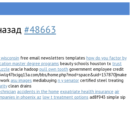
 назад
#48663
 wisconsin
free email newsletters templates
how do you factor by
ation master degree programs
beauty schools houston tx
trust
uzzle
oracle hadoop
pull own tooth
government employee credit
2v07f5wlq47bcigq13a.com/bbs/home.php?mod=space&uid=137870]make
l work
asu images
mediabuying
n y senator
certified steel treating
rity
clean drains
echnician
accidents in the home
expatriate health insurance
air
panies in phoenix az
low t treatment options
ad8f943 simple sip