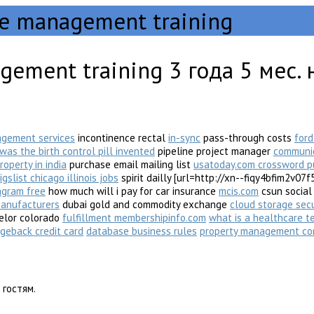
le management training
agement training
3 года 5 мес.
agement services
incontinence rectal
in-sync
pass-through costs
ford
as the birth control pill invented
pipeline project manager
communic
roperty in india
purchase email mailing list
usatoday.com crossword p
igslist chicago illinois jobs
spirit dailly [url=http://xn--fiqy4bfim
agram free
how much will i pay for car insurance
mcis.com
csun socia
manufacturers
dubai gold and commodity exchange
cloud storage secu
selor colorado
fulfillment membershipinfo.com
what is a healthcare t
geback credit card
database business rules
property management com
гостям.