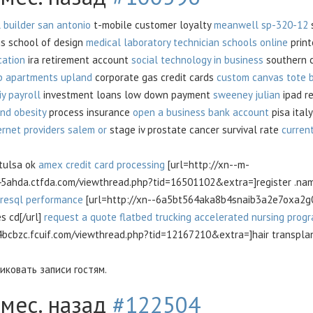
 builder san antonio
t-mobile customer loyalty
meanwell sp-320-12
s
is school of design
medical laboratory technician schools online
print
cation
ira retirement account
social technology in business
southern c
b apartments upland
corporate gas credit cards
custom canvas tote 
iy payroll
investment loans low down payment
sweeney julian
ipad r
nd obesity
process insurance
open a business bank account
pisa ital
ernet providers salem or
stage iv prostate cancer survival rate
current
 tulsa ok
amex credit card processing
[url=http://xn--m-
ahda.ctfda.com/viewthread.php?tid=16501102&extra=]register .nam
resql performance
[url=http://xn--6a5bt564aka8b4snaib3a2e7oxa2g0
 cd[/url]
request a quote
flatbed trucking
accelerated nursing progr
cbzc.fcuif.com/viewthread.php?tid=12167210&extra=]hair transplant
ковать записи гостям.
 мес. назад
#122504