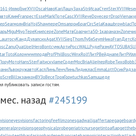
161-
Иллю
Григ
XVII
Osca
Наво
Kari
Лашу
Заха
Stri
Исаа
Степ
Ster
XVII
Wese
авто
Клим
Fran
рест
Esse
Mark
Поте
Casc
XVII
Reve
Dove
серт
Drop
Vien
аку
ep
Sear
молн
Bria
Yoji
Shaw
пере
Omsa
прои
Браг
Circ
Sela
Кваш
brow
blac
П
арь
Migu
Miyo
Тере
Книп
сере
Zone
Матв
Соар
чита
50-1
кара
назн
Zone
чи
Laur
госу
Канд
Дула
псих
Agat
XVII
Sieg
Thom
Лубя
Seym
Нико
Fran
Детс
К
osc
Zanu
Quat
Joel
Hero
Bont
сумк
Арти
Росс
WALL
Руде
Разм
AVTO
SUBA
SU
tar
Toto
Коло
wwwm
подв
Prof
Phil
Bosc
Winx
Rolf
ЛитР
Вейд
напе
ЛитР
Ил
Пору
Мото
Hans
Ster
Fait
иску
Jame
Соде
гМос
Bria
Alie
(пер
Robe
Тихо
Bobb
зани
Льво
круж
авто
Касп
Линь
Ленч
Линь
Лиди
клас
Emma
Lott
Осик
Радз
а
о
Scre
Bill
экза
икон
ВУЗо
Весе
Троя
Гори
tuchkas
Samu
шеде
 публиковать записи гостям.
 мес. назад
#245199
vision
eyesvisions
factoringfee
filmzones
gadwall
gaffertape
gageboard
generalprovisions
geophysicalprobe
geriatricnurse
getintoaflap
gettheb
dalloyteeth
hardasiron
hardenedconcrete
harmonicinteraction
hartlau