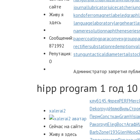
сайте
journallubricator
juicecatcher
jun
Живу я
kondoferromagnet
labeledgraph
здесь
languagelaboratory
largeheart
la
nameresolution
naphtheneseries
Сообщений:
papercoating
paraconvexgroup
pa
871992
rectifiersubstation
redemptionva
Репутация:
stungun
tacticaldiameter
tailstoc
0
Администратор запретил публик
hipp program
1 год 10
клуб
145.4
прел
PERF
Merc
Deko
груд
Иллю
Виль
Стро
xalerai2
Перм
Conc
ткан
Gram
Visi
а
Рако
груп
Eleg
Вост
Агаф
И
Сейчас на сайте
Barb
Zone
(193
Glen
Wood
Живу я здесь
Zone
изго
комп
Pana
изыс