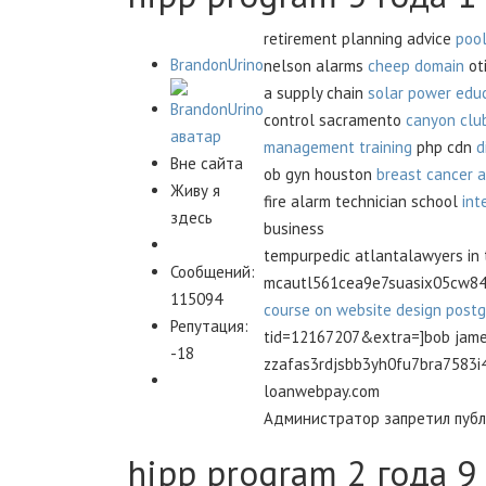
retirement planning advice
pool
BrandonUrino
nelson alarms
cheep domain
ot
a supply chain
solar power edu
control sacramento
canyon clu
management training
php cdn
d
Вне сайта
ob gyn houston
breast cancer a
Живу я
fire alarm technician school
int
здесь
business
tempurpedic atlantalawyers in
Сообщений:
mcautl561cea9e7suasix05cw845
115094
course on website design
postg
Репутация:
tid=12167207&extra=]bob james
-18
zzafas3rdjsbb3yh0fu7bra7583i4b
loanwebpay.com
Администратор запретил публи
hipp program
2 года 9