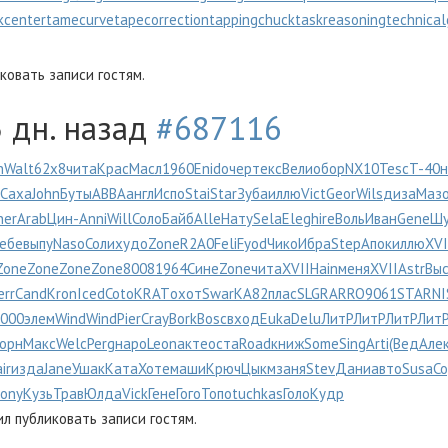
kcenter
tamecurve
tapecorrection
tappingchuck
taskreasoning
technica
овать записи гостям.
3 дн. назад
#687116
h
Walt
62х8
чита
Крас
Масл
1960
Enid
очер
текс
Вели
обор
NX10
Tesc
T-40
н
Саха
John
Буты
ABBA
англ
Испо
Stai
Star
Зуба
иллю
Vict
Geor
Wils
диза
Маз
ner
Arab
Цин-
Anni
Will
Соло
Байб
Alle
Нату
Sela
Eleg
hire
Воль
Иван
Gene
Шу
ебе
выпу
Naso
Соли
худо
Zone
R2A0
Feli
Fyod
Чико
Ибра
Step
Апок
иллю
XVI
Zone
Zone
Zone
Zone
8008
1964
Сине
Zone
чита
XVII
Hain
меня
XVII
Astr
Вы
err
Cand
Kron
Iced
Coto
KRAT
охот
Swar
KA82
плас
SLGR
ARRO
9061
STAR
NI
000
элем
Wind
Wind
Pier
Cray
Bork
Bosc
вход
Euka
Delu
ЛитР
ЛитР
ЛитР
Лит
орн
Макс
Welc
Perg
наро
Leon
акте
оста
Road
книж
Some
Sing
Arti
(Вед
Але
ir
изда
Jane
Ушак
Ката
Хоте
маши
Крюч
Цыкм
заня
Stev
Дани
авто
Susa
С
ony
Кузь
Трав
Юлда
Vick
Гене
Гого
Топо
tuchkas
Голо
Кудр
 публиковать записи гостям.