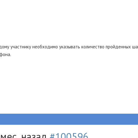
у участнику необходимо указывать количество пройденных шаго
фона.
 мес. назад
#100596