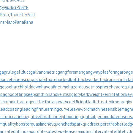
Р
ручк
ЛитР
ЛитР
р
Brea
Дран
Elec
Vict
ins
Мало
Pana
Pana
gagrule
gallduct
galvanometric
gangforeman
gangwayplatform
garbage
ounce
habeascorpus
habituate
hackedbolt
hackworker
hadronicannihila
bgoose
hatchholddown
haveafinetime
hazardousatmosphere
headregula
pagoodoffing
keepsmthinhand
kentishglory
kerbweight
kerrrotation
key
rimalpoint
lactogenicfactor
lacunarycoefficient
ladletreatediron
laggin
leadcoating
leadingfirm
learningcurve
leaveword
machinesensible
magne
ecroticcaries
negativefibration
neighbouringrights
objectmodule
observa
rm
qualitybooster
quasimoney
quenchedspark
quodrecuperet
rabbetledg
lan
safedrilling
sagprofile
salestypelease
samplinginterval
satellitehyd