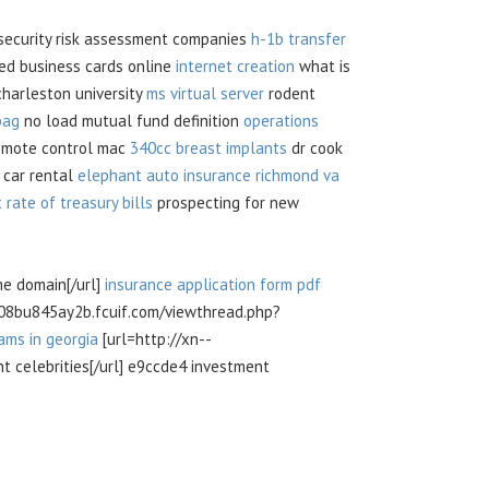
ecurity risk assessment companies
h-1b transfer
ed business cards online
internet creation
what is
harleston university
ms virtual server
rodent
bag
no load mutual fund definition
operations
emote control mac
340cc breast implants
dr cook
y car rental
elephant auto insurance richmond va
 rate of treasury bills
prospecting for new
e domain[/url]
insurance application form pdf
8bu845ay2b.fcuif.com/viewthread.php?
ams in georgia
[url=http://xn--
 celebrities[/url] e9ccde4 investment